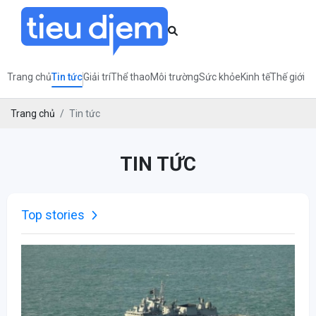
Trang chủ
Tin tức
Giải trí
Thể thao
Môi trường
Sức khỏe
Kinh tế
Thế giới
Trang chủ
Tin tức
TIN TỨC
Top stories