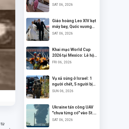
Tị Nạn Tại Chad
SAT 06, 2026
Giáo hoàng Leo XIV kẹt
máy bay, Quốc vương
Tây Ban Nha hỗ trợ phi
SAT 06, 2026
cơ riêng
Khai mạc World Cup
2026 tại Mexico: Lễ hội
và Biểu tình bên lề
FRI 06, 2026
Vụ xả súng ở Israel: 1
người chết, 5 người bị
thương, kẻ tấn công bị
SUN 06, 2026
tiêu diệt
Ukraine tấn công UAV
"chưa từng có" vào St.
Petersburg, Putin từ
SAT 06, 2026
 từ
chối đối thoại