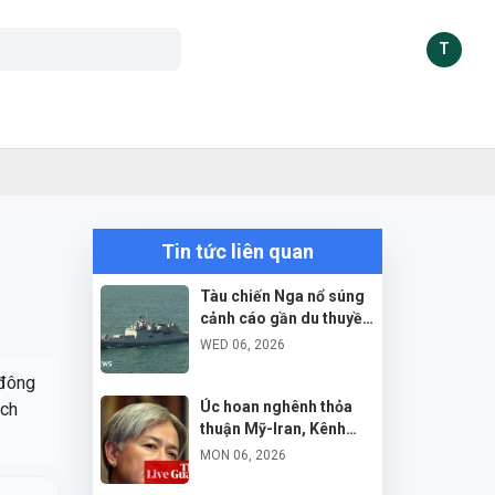
T
Tin tức liên quan
Tàu chiến Nga nổ súng
cảnh cáo gần du thuyền
Anh ở eo biển Manche
WED 06, 2026
 đông
Úc hoan nghênh thỏa
ịch
thuận Mỹ-Iran, Kênh
Hormuz mở lại
MON 06, 2026