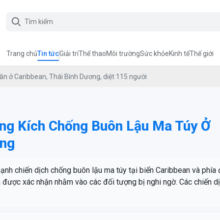
Trang chủ
Tin tức
Giải trí
Thể thao
Môi trường
Sức khỏe
Kinh tế
Thế giới
ần ở Caribbean, Thái Bình Dương, diệt 115 người
ng Kích Chống Buôn Lậu Ma Túy Ở
ơng
nh chiến dịch chống buôn lậu ma túy tại biển Caribbean và phía
ã được xác nhận nhằm vào các đối tượng bị nghi ngờ. Các chiến d