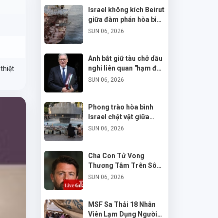
Israel không kích Beirut
giữa đàm phán hòa bình
Mỹ-Iran
SUN 06, 2026
Anh bắt giữ tàu chở dầu
nghi liên quan "hạm đội
thiệt
bóng tối" của Nga
SUN 06, 2026
Phong trào hòa bình
Israel chật vật giữa
xung đột kéo dài
SUN 06, 2026
Cha Con Tử Vong
Thương Tâm Trên Sông
Parramatta, Cảnh Sát
SUN 06, 2026
Điều Tra
MSF Sa Thải 18 Nhân
Viên Lạm Dụng Người