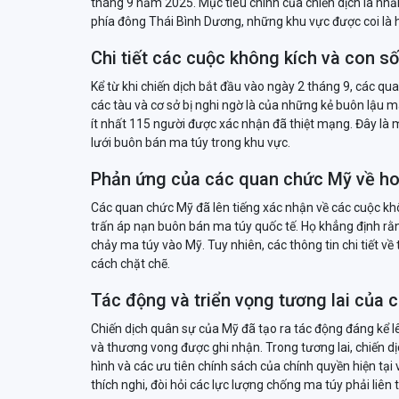
tháng 9 năm 2025. Mục tiêu chính của chiến dịch là n
phía đông Thái Bình Dương, những khu vực được coi là 
Chi tiết các cuộc không kích và con s
Kể từ khi chiến dịch bắt đầu vào ngày 2 tháng 9, các 
các tàu và cơ sở bị nghi ngờ là của những kẻ buôn lậu 
ít nhất 115 người được xác nhận đã thiệt mạng. Đây là 
lưới buôn bán ma túy trong khu vực.
Phản ứng của các quan chức Mỹ về ho
Các quan chức Mỹ đã lên tiếng xác nhận về các cuộc kh
trấn áp nạn buôn bán ma túy quốc tế. Họ khẳng định rằn
chảy ma túy vào Mỹ. Tuy nhiên, các thông tin chi tiết v
cách chặt chẽ.
Tác động và triển vọng tương lai của 
Chiến dịch quân sự của Mỹ đã tạo ra tác động đáng kể l
và thương vong được ghi nhận. Trong tương lai, chiến dịc
hình và các ưu tiên chính sách của chính quyền hiện tại
thích nghi, đòi hỏi các lực lượng chống ma túy phải liên 