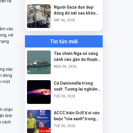
ean và
Người Gaza dọn dẹp
đống đổ nát sau không
kích của Israel
SAT 06, 2026
hằm vào
ong, với
Tin tức mới
 mạng
Tàu chiến Nga nổ súng
cảnh cáo gần du thuyền
Anh ở eo biển Manche
WED 06, 2026
ng việc
ặn dòng
ín một
Cá Danionella trong
suốt: Tương lai nghiên
cứu não bộ con người?
TUE 06, 2026
nh chặn
ACCC kiện Grill’d vì cáo
ến tình
buộc "rửa xanh" trong
m cách
chiến dịch trồng cây
TUE 06, 2026