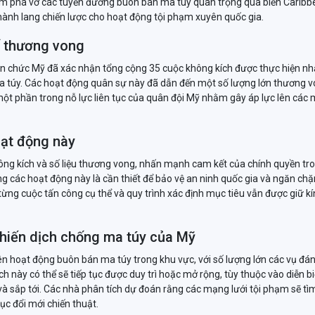
hằm phá vỡ các tuyến đường buôn bán ma túy quan trọng qua biển Caribb
hành lang chiến lược cho hoạt động tội phạm xuyên quốc gia.
ố thương vong
quan chức Mỹ đã xác nhận tổng cộng 35 cuộc không kích được thực hiện n
ma túy. Các hoạt động quân sự này đã dẫn đến một số lượng lớn thương v
một phần trong nỗ lực liên tục của quân đội Mỹ nhằm gây áp lực lên các
ạt động này
ông kích và số liệu thương vong, nhấn mạnh cam kết của chính quyền tro
g các hoạt động này là cần thiết để bảo vệ an ninh quốc gia và ngăn ch
ề từng cuộc tấn công cụ thể và quy trình xác định mục tiêu vẫn được giữ k
chiến dịch chống ma túy của Mỹ
ên hoạt động buôn bán ma túy trong khu vực, với số lượng lớn các vụ đá
h này có thể sẽ tiếp tục được duy trì hoặc mở rộng, tùy thuộc vào diễn bi
 và sắp tới. Các nhà phân tích dự đoán rằng các mạng lưới tội phạm sẽ tì
tục đổi mới chiến thuật.