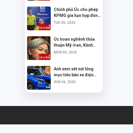
Chính phủ Úc cho phép
KPMG gia hạn hợp đồng
dù bị cấm đấu thầu mới
TUE 06, 2026
Úc hoan nghênh thỏa
thuận Mỹ-Iran, Kênh
Hormuz mở lại
MON 06, 2026
Anh xem xét nới lỏng
mục tiêu bán xe điện
năm 2030
SUN 06, 2026